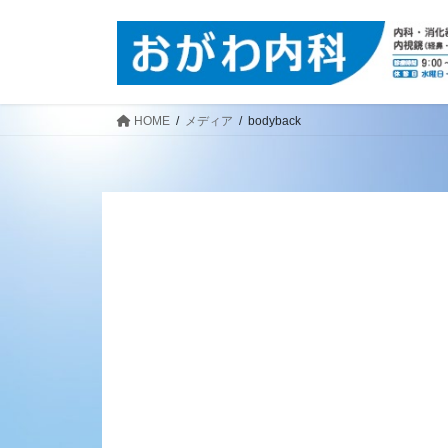
コ
ナ
ン
ビ
テ
ゲ
ン
ー
ツ
シ
HOME
メディア
bodyback
へ
ョ
ス
ン
キ
に
ッ
移
プ
動