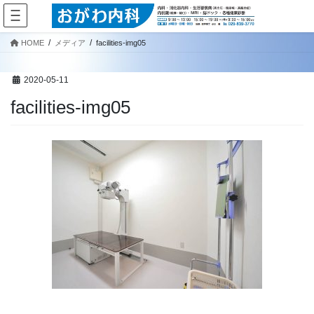
コ
ナ
ン
ビ
テ
ゲ
HOME
メディア
facilities-img05
ン
ー
ツ
シ
へ
ョ
2020-05-11
ス
ン
facilities-img05
キ
に
ッ
移
プ
動